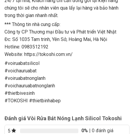
24/7 tại nhà, Khách hàng chỉ cần đóng gói lại kiện hàng
chúng tôi sẽ cho nhân viên qua lấy lại hàng và bảo hành
trong thời gian nhanh nhất.
*** Thông tin nhà cung cấp:
Công ty CP Thương mại Đầu tư và Phát triển Việt Nhật
Đc: Số 1035 Tam trinh, Yên Sở, Hoàng Mai, Hà Nội
Hotline: 0983512192
Website: https://tokoshi.com.vn/
#voiruabatsilicol
#voichauruabat
#voiruabatnonglanh
#voichauruabatnonglanh
#thietbivesinh
#TOKOSHI #thietbinhabep
Đánh giá Vòi Rửa Bát Nóng Lạnh Silicol Tokoshi
0%
| 0 đánh giá
5