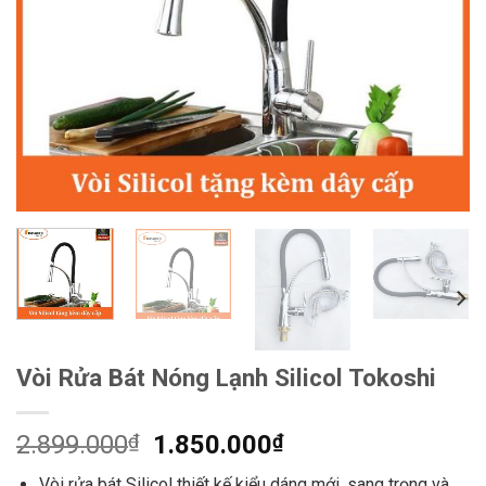
Vòi Rửa Bát Nóng Lạnh Silicol Tokoshi
Giá
Giá
2.899.000
₫
1.850.000
₫
gốc
hiện
Vòi rửa bát Silicol thiết kế kiểu dáng mới, sang trọng và