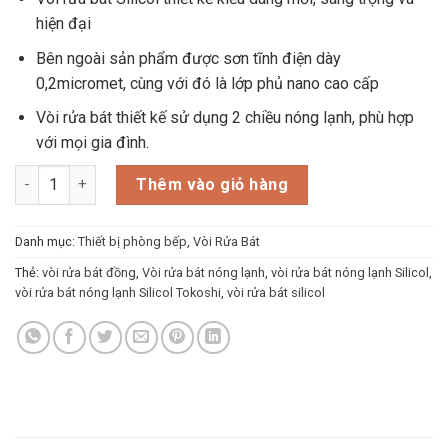
là:
tại
hiện đại
2.899.000₫.
là:
1.850.000₫.
Bên ngoài sản phẩm được sơn tĩnh điện dày
0,2micromet, cùng với đó là lớp phủ nano cao cấp
Vòi rửa bát thiết kế sử dụng 2 chiều nóng lạnh, phù hợp
với mọi gia đình.
Vòi Rửa Bát Nóng Lạnh Silicol Tokoshi số lượng
Thêm vào giỏ hàng
Danh mục:
Thiết bị phòng bếp
,
Vòi Rửa Bát
Thẻ:
vòi rửa bát đồng
,
Vòi rửa bát nóng lạnh
,
vòi rửa bát nóng lạnh Silicol
,
vòi rửa bát nóng lạnh Silicol Tokoshi
,
vòi rửa bát silicol