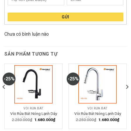
GỬI
Chưa có bình luận nào
SẢN PHẨM TƯƠNG TỰ
-25%
-25%
VÒI RỬA BÁT
VÒI RỬA BÁT
Vòi Rửa Bát Nóng Lạnh Dây
Vòi Rửa Bát Nóng Lạnh Dây
Rút Đồng Mạ Cao Cấp
Rút Đồng Mạ Cao Cấp
Giá
Giá
Giá
Giá
2.250.000
₫
1.680.000
₫
2.250.000
₫
1.680.000
₫
gốc
hiện
gốc
hiện
VDR01 – Sang Trọng, Bền
VDR02 – Sang Trọng, Bền
là:
tại
là:
tại
Bỉ, Tiện Lợi
Bỉ, Tiện Lợi
2.250.000₫.
là:
2.250.000₫.
là: