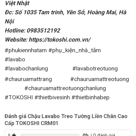
Việt Nhật
Đc: Số 1035 Tam trinh, Yên Sở, Hoàng Mai, Hà
Nội
Hotline: 0983512192
Website: https://tokoshi.com.vn/
#phukiennhatam #phụ_kiện_nhà_tắm
#lavabo
#lavabochanlung #lavabotreotuong
#chauruamattrang #chauruamattreotuong
#chauruamattreotuongchanlung
#TOKOSHI #thietbivesinh #thietbinhabep
Đánh giá Chậu Lavabo Treo Tường Liền Chân Cao
Cấp TOKOSHI CRM01
0%
| 0 đánh giá
5