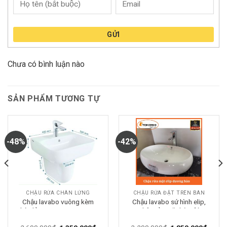
GỬI
Chưa có bình luận nào
SẢN PHẨM TƯƠNG TỰ
-48%
-42%
CHẬU RỬA CHÂN LỬNG
CHẬU RỬA ĐẶT TRÊN BÀN
Chậu lavabo vuông kèm
Chậu lavabo sứ hình elip,
chân lửng TOKOSHI CRM03
chậu rửa mặt bàn đá
Tokoshi