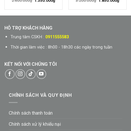
Giá
Giá
Giá
Giá
2.600.000
₫
1.350.000
₫
3.200.000
₫
1.850.000
₫
gốc
hiện
gốc
hiện
là:
tại
là:
tại
2.600.000₫.
là:
3.200.000₫.
là:
00₫.
1.350.000₫.
1.850.
HỖ TRỢ KHÁCH HÀNG
Trung tâm CSKH :
0911555583
Thời gian làm việc : 8h00 - 18h30 các ngày trong tuần
KẾT NỐI VỚI CHÚNG TÔI
CHÍNH SÁCH VÀ QUY ĐỊNH
Chính sách thanh toán
Chính sách xử lý khiếu nại