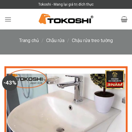
Skip
Tokoshi - Mang lại giá trị đích thực
to
content
Trang chủ
/
Chậu rửa
/
Chậu rửa treo tường
-43%