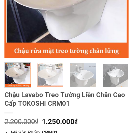
Chậu Lavabo Treo Tường Liền Chân Cao
Cấp TOKOSHI CRM01
Giá
Giá
2.200.000
₫
1.250.000
₫
gốc
hiện
Mã Sản Phẩm:
CRM01