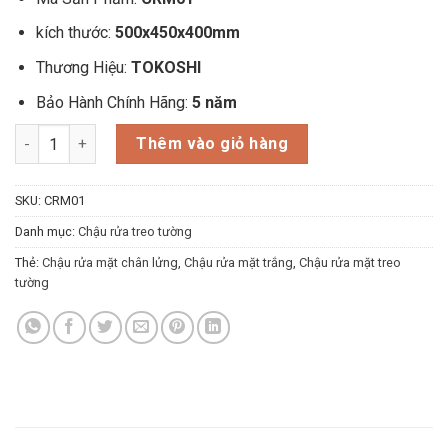
là:
tại
2.200.000₫.
là:
kích thước:
500x450x400mm
1.250.000₫.
Thương Hiệu:
TOKOSHI
Bảo Hành Chính Hãng:
5 năm
Chậu Lavabo Treo Tường Liền Chân Cao Cấp TOKOSHI CRM01 
Thêm vào giỏ hàng
SKU:
CRM01
Danh mục:
Chậu rửa treo tường
Thẻ:
Chậu rửa mặt chân lửng
,
Chậu rửa mặt trắng
,
Chậu rửa mặt treo
tường