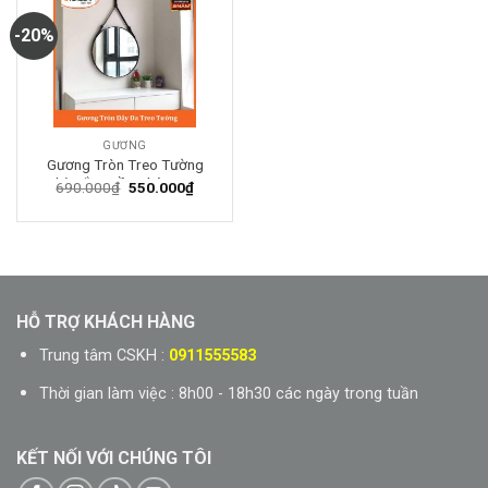
-20%
GƯƠNG
Gương Tròn Treo Tường
Nhà Tắm Viền Nhôm Sơn
Giá
Giá
690.000
₫
550.000
₫
gốc
hiện
Tĩnh Điện KT 60×60
là:
tại
690.000₫.
là:
550.000₫.
HỖ TRỢ KHÁCH HÀNG
Trung tâm CSKH :
0911555583
Thời gian làm việc : 8h00 - 18h30 các ngày trong tuần
KẾT NỐI VỚI CHÚNG TÔI