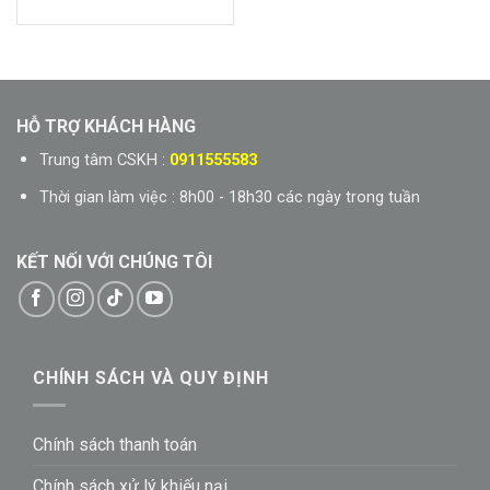
gốc
hiện
hạng
5.00
là:
tại
5 sao
3.400.000₫.
là:
2.250.000₫.
HỖ TRỢ KHÁCH HÀNG
Trung tâm CSKH :
0911555583
Thời gian làm việc : 8h00 - 18h30 các ngày trong tuần
KẾT NỐI VỚI CHÚNG TÔI
CHÍNH SÁCH VÀ QUY ĐỊNH
Chính sách thanh toán
Chính sách xử lý khiếu nại