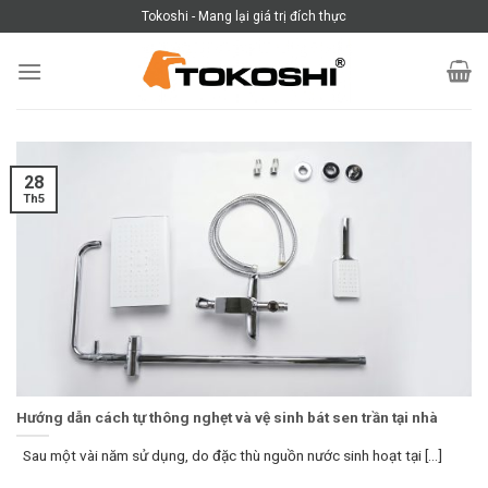
Skip
Tokoshi - Mang lại giá trị đích thực
to
content
28
Th5
Hướng dẫn cách tự thông nghẹt và vệ sinh bát sen trần tại nhà
Sau một vài năm sử dụng, do đặc thù nguồn nước sinh hoạt tại [...]