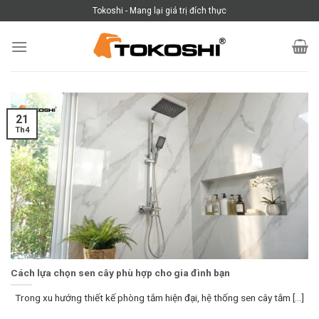
Skip
Tokoshi - Mang lại giá trị đích thực
to
content
21
Th4
Cách lựa chọn sen cây phù hợp cho gia đình bạn
Trong xu hướng thiết kế phòng tắm hiện đại, hệ thống sen cây tắm [...]